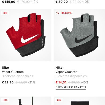
€ 145,90
€ 179,90
-19%
€ 80,90
€ 99,90
-19%
-21%
- 10% EXTRA
Nike
Nike
Vapor Guantes
Vapor Guantes
3 colores disponibles
3 colores disponibles
€ 22,90
€ 29,00
-21%
€ 14,31
€ 29,00
-45%
- 10% Extra en en Carrito
-28%
-25%