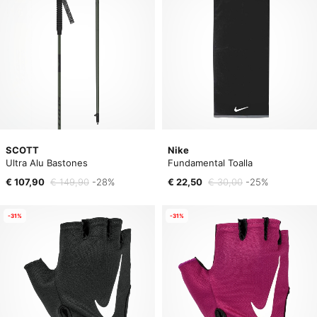
SCOTT
Nike
Ultra Alu Bastones
Fundamental Toalla
€ 107,90
€ 149,90
-28%
€ 22,50
€ 30,00
-25%
-31%
-31%