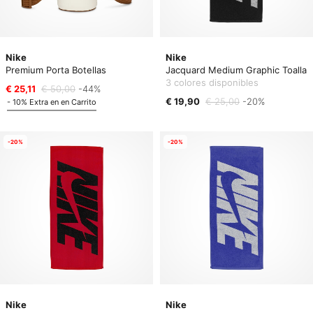
Nike
Nike
Premium Porta Botellas
Jacquard Medium Graphic Toalla
3 colores disponibles
€ 25,11
€ 50,00
-44%
€ 19,90
€ 25,00
-20%
- 10% Extra en en Carrito
-20%
-20%
Nike
Nike