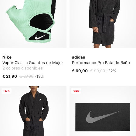
Nike
adidas
Vapor Classic Guantes de Mujer
Performance Pro Bata de Baño
2 colores disponibles
€ 69,90
€ 90,00
-22%
€ 21,90
€ 27,00
-19%
-37%
-32%