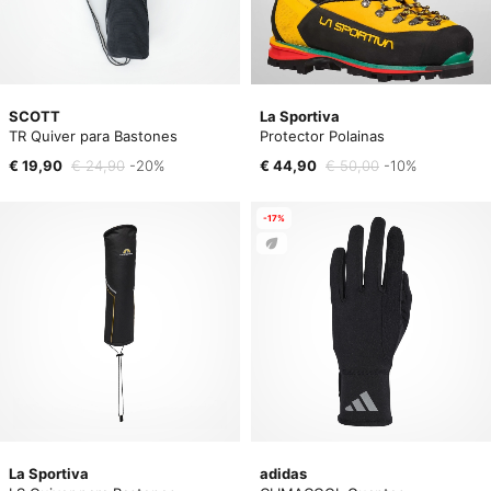
SCOTT
La Sportiva
TR Quiver para Bastones
Protector Polainas
€ 19,90
€ 24,90
-20%
€ 44,90
€ 50,00
-10%
-17%
La Sportiva
adidas