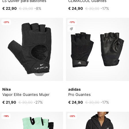
LS Quiver para Bastones
CLIMACOOL Guantes
€ 22,90
€ 25,00
-8%
€ 24,90
€ 30,00
-17%
-27%
-17%
Nike
adidas
Vapor Elite Guantes Mujer
Pro Guantes
€ 21,90
€ 30,00
-27%
€ 24,90
€ 30,00
-17%
-19%
-22%