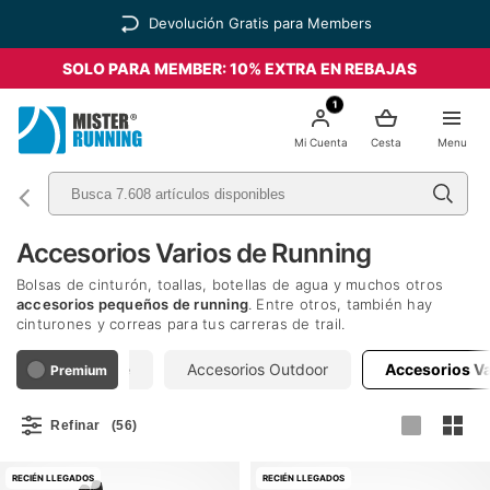
Devolución Gratis para Members
SOLO PARA MEMBER: 10% EXTRA EN REBAJAS
1
Mi Cuenta
Cesta
Menu
Accesorios Varios de Running
Bolsas de cinturón, toallas, botellas de agua y muchos otros
accesorios pequeños de running
. Entre otros, también hay
cinturones y correas para tus carreras de trail.
Porta Smartphone
Accesorios Outdoor
Accesorios Va
Premium
Refinar
(56)
RECIÉN LLEGADOS
RECIÉN LLEGADOS