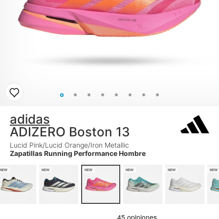
adidas
ADIZERO Boston 13
Lucid Pink/Lucid Orange/Iron Metallic
Zapatillas Running Performance Hombre
NEW
NEW
NEW
NEW
NEW
NEW