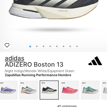
adidas
ADIZERO Boston 13
Night Indigo/Wonder White/Equipment Green
Zapatillas Running Performance Hombre
NEW
NEW
NEW
NEW
NEW
NEW