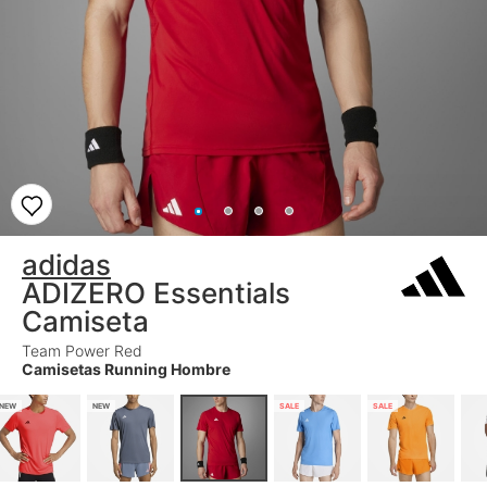
adidas
ADIZERO Essentials
Camiseta
Team Power Red
Camisetas Running Hombre
NEW
NEW
SALE
SALE