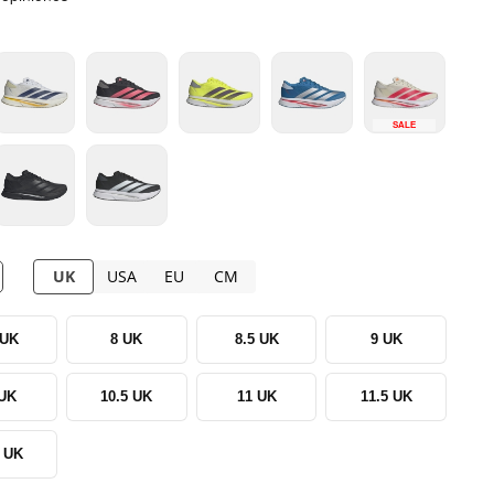
SALE
UK
USA
EU
CM
 UK
8 UK
8.5 UK
9 UK
 UK
10.5 UK
11 UK
11.5 UK
5 UK