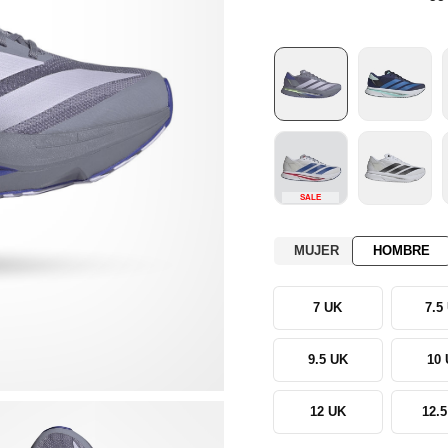
SALE
MUJER
HOMBRE
7 UK
7.5
9.5 UK
10
12 UK
12.