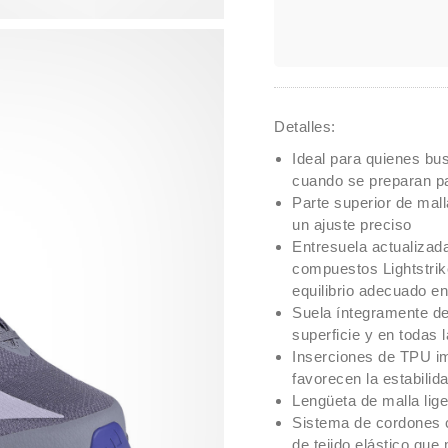
Detalles:
Ideal para quienes bus
cuando se preparan pa
Parte superior de mall
un ajuste preciso
Entresuela actualizad
compuestos Lightstrike
equilibrio adecuado en
Suela íntegramente de
superficie y en todas 
Inserciones de TPU imp
favorecen la estabilid
Lengüeta de malla lig
Sistema de cordones c
de tejido elástico que