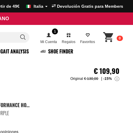
artir de 49€
Italia
Devolución Gratis para Members
RANO
1
0
Mi Cuenta
Regalos
Favoritos
GAIT ANALYSIS
SHOE FINDER
€
109,90
Original
€ 130,00
-15%
i
ZAPATILLAS RUNNING PERFORMANCE HOMBRE
URPLE