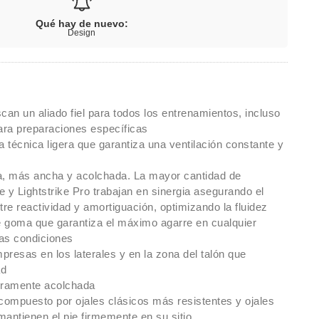
Qué hay de nuevo:
Design
can un aliado fiel para todos los entrenamientos, incluso
ra preparaciones específicas
a técnica ligera que garantiza una ventilación constante y
a, más ancha y acolchada. La mayor cantidad de
 y Lightstrike Pro trabajan en sinergia asegurando el
tre reactividad y amortiguación, optimizando la fluidez
 goma que garantiza el máximo agarre en cualquier
las condiciones
resas en los laterales y en la zona del talón que
ad
eramente acolchada
ompuesto por ojales clásicos más resistentes y ojales
 mantienen el pie firmemente en su sitio