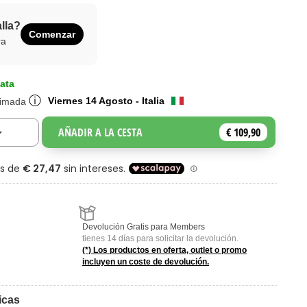
alla?
Comenzar
ra
ata
ⓘ
Viernes 14 Agosto - Italia
timada
AÑADIR A LA CESTA
€ 109,90
Toggle Dropdown
Devolución Gratis para Members
tienes 14 días para solicitar la devolución.
(*) Los productos en oferta, outlet o promo
incluyen un coste de devolución.
icas