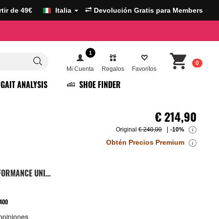
artir de 49€
Italia
Devolución Gratis para Members
1
0
Mi Cuenta
Regalos
Favoritos
GAIT ANALYSIS
SHOE FINDER
€
214,90
Original
€ 240,00
-10%
i
Obtén Precios Premium
i
ZAPATILLAS RUNNING PERFORMANCE UNISEX
400