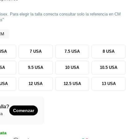
sex. Para elegir la talla correcta consultar solo la referencia en CM
as"
CM
 USA
7 USA
7.5 USA
8 USA
USA
9.5 USA
10 USA
10.5 USA
 USA
12 USA
12.5 USA
13 USA
alla?
Comenzar
ra
ata