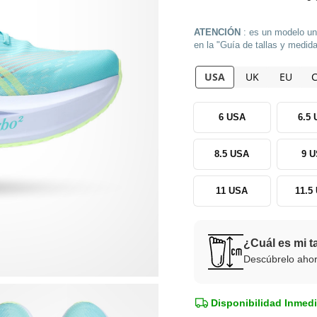
ATENCIÓN
: es un modelo uni
en la "Guía de tallas y medid
USA
UK
EU
6 USA
6.5
8.5 USA
9 
11 USA
11.5
¿Cuál es mi t
Descúbrelo aho
Disponibilidad Inmedi