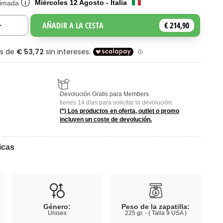
ⓘ
Miércoles 12 Agosto - Italia
timada
AÑADIR A LA CESTA
€ 214,90
Toggle Dropdown
Devolución Gratis para Members
tienes 14 días para solicitar la devolución.
(*) Los productos en oferta, outlet o promo
incluyen un coste de devolución.
icas
Género:
Peso de la zapatilla:
Unisex
225 gr. - ( Talla 9 USA )