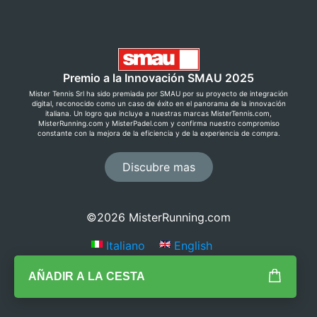
Premio a la Innovación SMAU 2025
Mister Tennis Srl ha sido premiada por SMAU por su proyecto de integración
digital, reconocido como un caso de éxito en el panorama de la innovación
italiana. Un logro que incluye a nuestras marcas MisterTennis.com,
MisterRunning.com y MisterPadel.com y confirma nuestro compromiso
constante con la mejora de la eficiencia y de la experiencia de compra.
Discubre mas
Ahorra ahora con el Premium
Club!
©2026 MisterRunning.com
Regístrate gratis creando una cuenta y descubre
Italiano
English
precios exclusivos, devolución gratuita y muchas
otras ventajas.
AÑADIR A LA CESTA
Descubre más