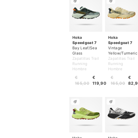
Hoka
Hoka
Speedgoat 7
Speedgoat 7
Bay Leaf/Sea
Vintage
Glass
Yellow/Turmeric
Zapatillas Trail
Zapatillas Trail
Running
Running
Hombre
Hombre
€
€
€
€
165,00
119,90
165,00
82,