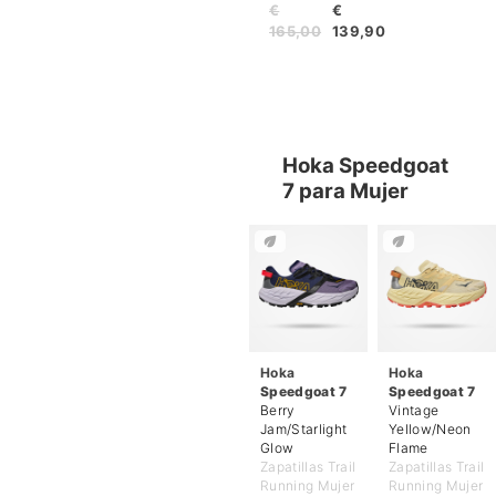
€
€
165,00
139,90
Hoka Speedgoat
7 para Mujer
Hoka
Hoka
Speedgoat 7
Speedgoat 7
Berry
Vintage
Jam/Starlight
Yellow/Neon
Glow
Flame
Zapatillas Trail
Zapatillas Trail
Running Mujer
Running Mujer