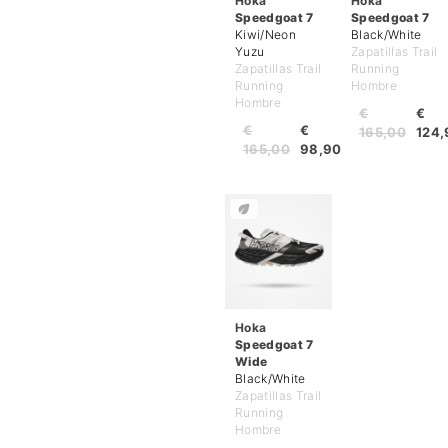
Hoka
Hoka
Speedgoat 7
Speedgoat 7
Kiwi/Neon
Black/White
Yuzu
Zapatillas Trail
Zapatillas Trail
Running
Running
Hombre
Hombre
€
€
€
€
165,00
124,
165,00
98,90
Hoka
Speedgoat 7
Wide
Black/White
Zapatillas Trail
Running
Hombre