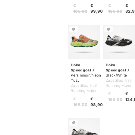
€
€
€
€
165,00
99,90
165,00
82,
Hoka
Hoka
Speedgoat 7
Speedgoat 7
Persimmon/Neon
Black/White
Yuzu
Zapatillas Trail
Zapatillas Trail
Running Mujer
Running Mujer
€
€
€
€
165,00
124,
165,00
98,90