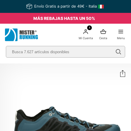
Envío Gratis a partir de 49€ - Italia
MÁS REBAJAS HASTA UN 50%
1
Mi Cuenta
Cesta
Menu