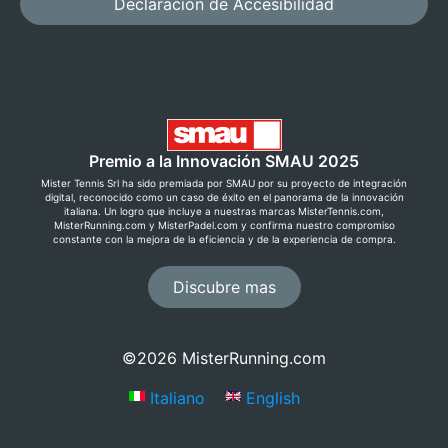
Declaración de Accesibilidad
Premio a la Innovación SMAU 2025
Mister Tennis Srl ha sido premiada por SMAU por su proyecto de integración
digital, reconocido como un caso de éxito en el panorama de la innovación
italiana. Un logro que incluye a nuestras marcas MisterTennis.com,
MisterRunning.com y MisterPadel.com y confirma nuestro compromiso
constante con la mejora de la eficiencia y de la experiencia de compra.
Discubre mas
Ahorra ahora con el Premium
Club!
©2026 MisterRunning.com
Regístrate gratis creando una cuenta y descubre
Italiano
English
precios exclusivos, devolución gratuita y muchas
otras ventajas.