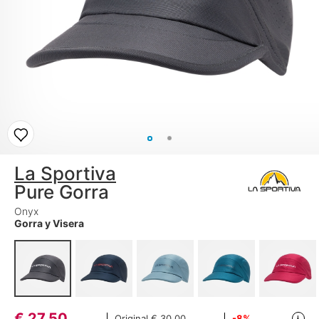
La Sportiva
Pure Gorra
Onyx
Gorra y Visera
€
27,50
Original
€ 30,00
-8%
i