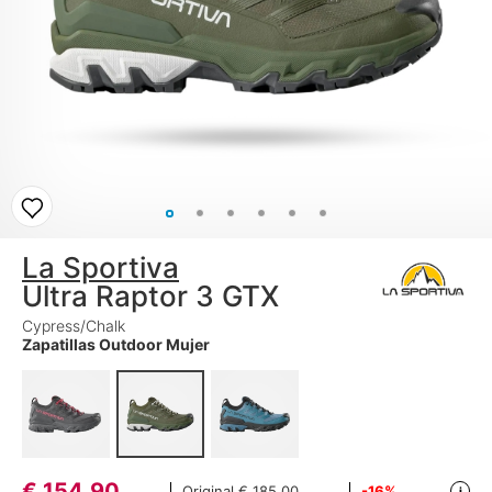
La Sportiva
Ultra Raptor 3 GTX
Cypress/Chalk
Zapatillas Outdoor Mujer
€
154,90
Original
€ 185,00
-16%
i