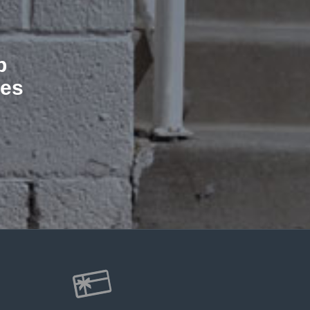
b
les