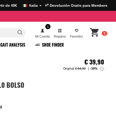
artir de 49€
Italia
Devolución Gratis para Members
1
0
Mi Cuenta
Regalos
Favoritos
GAIT ANALYSIS
SHOE FINDER
€
39,90
Original
€ 64,99
-39%
i
2.0 BOLSO
82