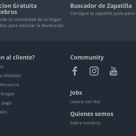
cion Gratuita
Buscador de Zapatilla
iebros
Consigue la zapatilla justa para 
sde la comodidad de tu hogar,
días para solicitar la devolución.
n al cliente?
Community
os
a olvidada
Mercancía
Jobs
ntregas
Lavora con Noi
 pago
ales
Quienes somos
Sobre nosotros