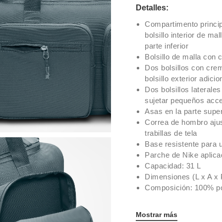
Detalles:
Compartimento principa
bolsillo interior de ma
parte inferior
Bolsillo de malla con c
Dos bolsillos con crem
bolsillo exterior adic
Dos bolsillos laterales
sujetar pequeños acc
Asas en la parte super
Correa de hombro ajus
trabillas de tela
Base resistente para u
Parche de Nike aplica
Capacidad: 31 L
Dimensiones (L x A x 
Composición: 100% po
Mostrar más