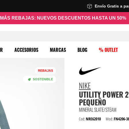
Envío Gratis a p
MÁS REBAJAS: NUEVOS DESCUENTOS HASTA UN 50%
ER
ACCESORIOS
MARCAS
BLOG
% OUTLET
REBAJAS
SOSTENIBLE
NIKE
UTILITY POWER 
PEQUEÑO
MINERAL SLATE/STEAM
Cod:
NRE62010
Mod:
FN4206-3