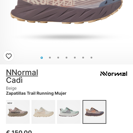
NNormal
Cadì
Beige
Zapatillas Trail Running Mujer
NEW
€
150,00