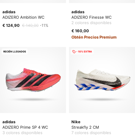
adidas
adidas
ADIZERO Ambition WC
ADIZERO Finesse WC
2 colores disponibles
€ 124,90
€ 140,00
-11%
€ 160,00
Obtén Precios Premium
RECIÉN LLEGADOS
- 10% EXTRA
adidas
Nike
ADIZERO Prime SP 4 WC
Streakfly 2 CM
3 colores disponibles
7 colores disponibles