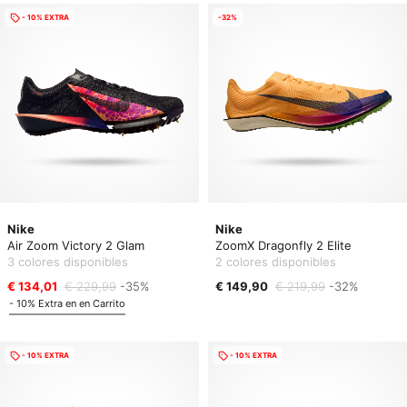
- 10% EXTRA
-32%
Nike
Nike
Air Zoom Victory 2 Glam
ZoomX Dragonfly 2 Elite
3 colores disponibles
2 colores disponibles
€ 134,01
€ 229,99
-35%
€ 149,90
€ 219,99
-32%
- 10% Extra en en Carrito
- 10% EXTRA
- 10% EXTRA