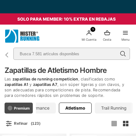
Envío Gratis a partir de 49€ - Italia
SOLO PARA MEMBER: 10% EXTRA EN REBAJAS
1
Mi Cuenta
Cesta
Menu
Zapatillas de Atletismo Hombre
Las
zapatillas de running competicion
, clasificadas como
zapatillas A1
y
zapatillas A7
, son súper ligeras y con clavos, y
son adecuadas para competiciones de pista. Recomendada
para corredores rápidos sin problemas de soporte.
bles
Performance
Atletismo
Trail Running
Premium
Refinar
(123)