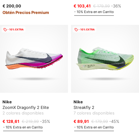
€ 200,00
€ 103,41
€ 179,99
-36%
- 10% Extra en en Carrito
Obtén Precios Premium
- 10% EXTRA
- 10% EXTRA
Nike
Nike
ZoomX Dragonfly 2 Elite
Streakfly 2
2 colores disponibles
7 colores disponibles
€ 128,61
€ 219,99
-35%
€ 89,91
€ 179,99
-45%
- 10% Extra en en Carrito
- 10% Extra en en Carrito