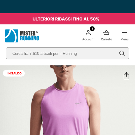
ULTERIORI RIBASSI FINO AL 50%
1
Account
Carrello
Menu
IN SALDO