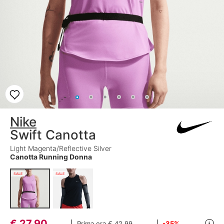
Nike
Swift Canotta
Light Magenta/Reflective Silver
Canotta Running Donna
SALE
SALE
€
27,90
Prima era
€ 42,99
-35%
i