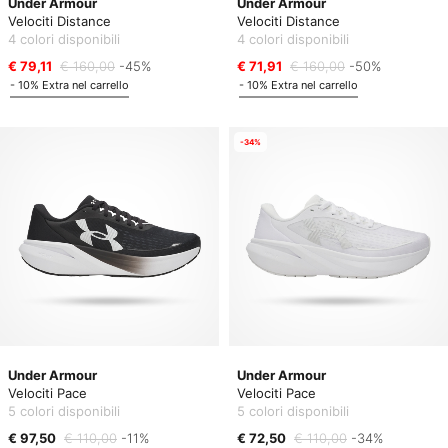
Under Armour
Under Armour
Velociti Distance
Velociti Distance
4 colori disponibili
4 colori disponibili
€ 79,11
€ 160,00
-45%
€ 71,91
€ 160,00
-50%
- 10% Extra nel carrello
- 10% Extra nel carrello
-34%
Under Armour
Under Armour
Velociti Pace
Velociti Pace
5 colori disponibili
5 colori disponibili
€ 97,50
€ 110,00
-11%
€ 72,50
€ 110,00
-34%