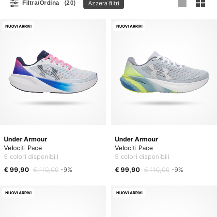
Azzera filtri
Filtra/Ordina
(20)
NUOVI ARRIVI
NUOVI ARRIVI
Under Armour
Under Armour
Velociti Pace
Velociti Pace
5 colori disponibili
5 colori disponibili
€ 99,90
€ 110,00
-9%
€ 99,90
€ 110,00
-9%
NUOVI ARRIVI
NUOVI ARRIVI