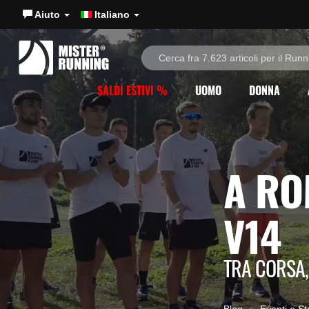
Aiuto
Italiano
SALDI ESTIVI %
UOMO
DONNA
A RO
V14
TRA CORSA,
Blog
Eventi e St