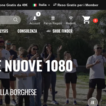
Italia
ione Gratis da 49€
Reso Gratis per i Member
1
0
Account
Fai un Regalo
Preferiti
LYSIS
CONSULENZA
SHOE FINDER
E NUOVE 1080
VILLA BORGHESE
Ferma il 