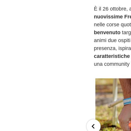
È il 26 ottobre,
nuovissime Fr
nelle corse quot
benvenuto
targ
animi due ospit
presenza, ispiran
caratteristiche
una community ru