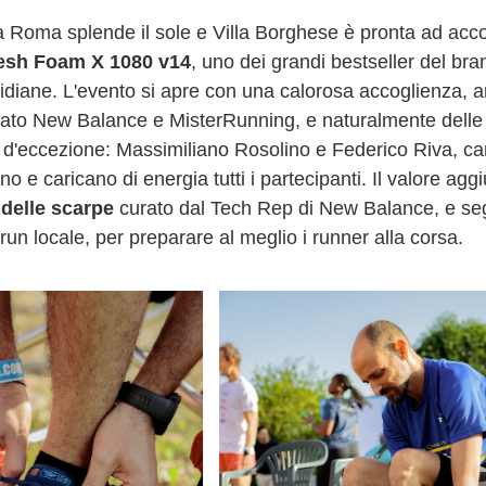
 a Roma splende il sole e Villa Borghese è pronta ad acco
esh Foam X 1080 v14
, uno dei grandi bestseller del br
idiane. L'evento si apre con una calorosa accoglienza, ar
ato New Balance e MisterRunning, e naturalmente delle sca
i d'eccezione: Massimiliano Rosolino e Federico Riva, ca
o e caricano di energia tutti i partecipanti. Il valore agg
 delle scarpe
curato dal Tech Rep di New Balance, e seg
n locale, per preparare al meglio i runner alla corsa.