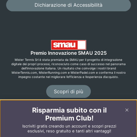
Dichiarazione di Accessibilità
Premio Innovazione SMAU 2025
Mister Tennis Srl è stata premiata da SMAU per il progetto di integrazione
digitale dei propri processi, riconosciuto come caso di successo nel panorama
dell’innovazione italiana. Un risultato che coinvolge i nostri brand
MisterTennis.com, MisterRunning.com e MisterPadel.com e conferma il nostro
impegno costante nel migliorare l’efficienza e l’esperienza d’acquisto.
Scopri di più
Risparmia subito con il
©2026 MisterRunning.com
Premium Club!
English
Español
Iscriviti gratis creando un account e scopri prezzi
esclusivi, reso gratuito e tanti altri vantaggi!