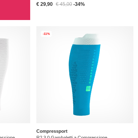
€ 29,90
€ 45,00
-34%
-11%
Compressport
essione
R2 3.0 Gambaletti a Compressione