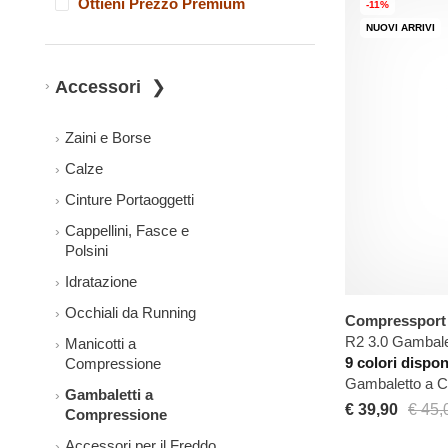
Ottieni Prezzo Premium
-11%
NUOVI ARRIVI
Accessori
Zaini e Borse
Calze
Cinture Portaoggetti
Cappellini, Fasce e
Polsini
Idratazione
Occhiali da Running
Compressport
R2 3.0 Gambale
Manicotti a
9 colori dispon
Compressione
Gambaletto a 
Gambaletti a
€ 39,90
€ 45,
Compressione
Accessori per il Freddo