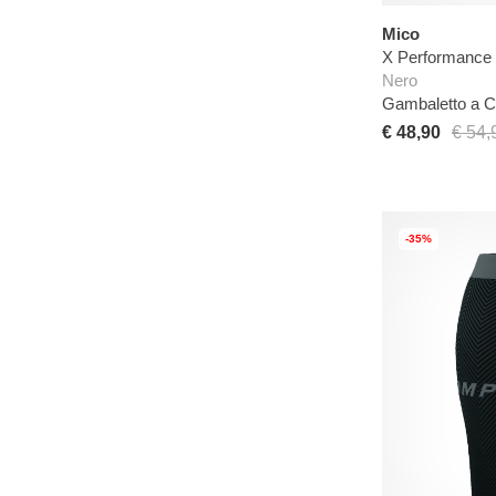
Mico
X Performance 
Nero
Gambaletto a 
€ 48,90
€ 54,
-35%