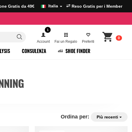
Italia
ione Gratis da 49€
Reso Gratis per i Member
1
0
Account
Fai un Regalo
Preferiti
LYSIS
CONSULENZA
SHOE FINDER
NNING
Ordina per:
Più recenti