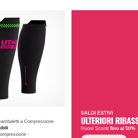
SALDI ESTIVI
ULTERIORI RIBASS
ambaletti a Compressione
ibili
Nuovi Sconti
fino al 50%
Compressione