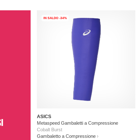
IN SALDO -34%
ASICS
I
Metaspeed Gambaletti a Compressione
Cobalt Burst
Gambaletto a Compressione