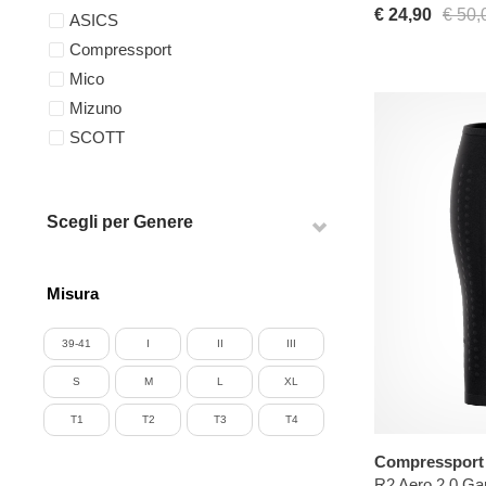
€ 24,90
€ 50,
ASICS
Compressport
Mico
Mizuno
SCOTT
Scegli per Genere
Misura
39-41
I
II
III
S
M
L
XL
T1
T2
T3
T4
Compressport
R2 Aero 2.0 Ga