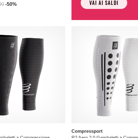
VAI AI SALDI
00
-50%
Compressport
mbaletti a Compressione
R2 Aero 2.0 Gambaletti a Compr