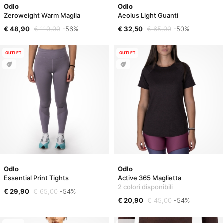
Odlo
Odlo
Zeroweight Warm Maglia
Aeolus Light Guanti
€ 48,90
€ 110,00
-56%
€ 32,50
€ 65,00
-50%
OUTLET
OUTLET
Odlo
Odlo
Essential Print Tights
Active 365 Maglietta
2 colori disponibili
€ 29,90
€ 65,00
-54%
€ 20,90
€ 45,00
-54%