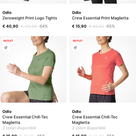
Odlo
Odlo
Zeroweight Print Logo Tights
Crew Essential Print Maglietta
€ 40,90
€ 115,00
-64%
€ 15,90
€ 45,00
-65%
OUTLET
OUTLET
Odlo
Odlo
Crew Essential Chill-Tec
Crew Essential Chill-Tec
Maglietta
Maglietta
2 colori disponibili
2 colori disponibili
€ 15,90
€ 45,00
-65%
€ 15,90
€ 45,00
-65%