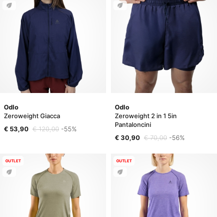
Odlo
Odlo
Zeroweight Giacca
Zeroweight 2 in 1 5in
Pantaloncini
€ 53,90
€ 120,00
-55%
€ 30,90
€ 70,00
-56%
OUTLET
OUTLET