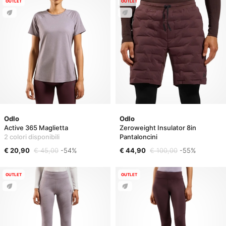
OUTLET
OUTLET
Odlo
Odlo
Active 365 Maglietta
Zeroweight Insulator 8in
2 colori disponibili
Pantaloncini
€ 20,90
€ 45,00
-54%
€ 44,90
€ 100,00
-55%
OUTLET
OUTLET