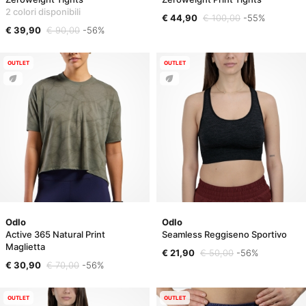
2 colori disponibili
€ 44,90
€ 100,00
-55%
€ 39,90
€ 90,00
-56%
OUTLET
OUTLET
Odlo
Odlo
Active 365 Natural Print
Seamless Reggiseno Sportivo
Maglietta
€ 21,90
€ 50,00
-56%
€ 30,90
€ 70,00
-56%
OUTLET
OUTLET