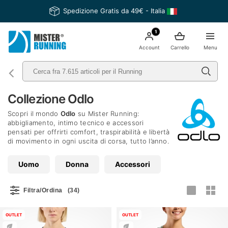
Spedizione Gratis da 49€ - Italia
1
Account
Carrello
Menu
Collezione Odlo
Scopri il mondo
Odlo
su Mister Running:
abbigliamento, intimo tecnico e accessori
pensati per offrirti comfort, traspirabilità e libertà
di movimento in ogni uscita di corsa, tutto l’anno.
Uomo
Donna
Accessori
Filtra/Ordina
(34)
OUTLET
OUTLET