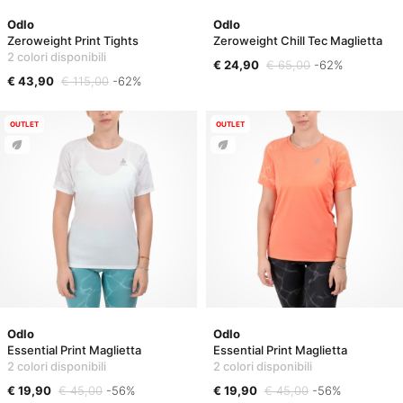
Odlo
Odlo
Zeroweight Print Tights
Zeroweight Chill Tec Maglietta
2 colori disponibili
€ 24,90
€ 65,00
-62%
€ 43,90
€ 115,00
-62%
OUTLET
OUTLET
Odlo
Odlo
Essential Print Maglietta
Essential Print Maglietta
2 colori disponibili
2 colori disponibili
€ 19,90
€ 45,00
-56%
€ 19,90
€ 45,00
-56%