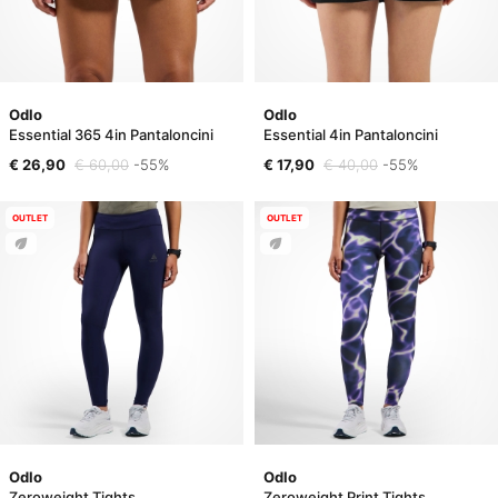
Odlo
Odlo
Essential 365 4in Pantaloncini
Essential 4in Pantaloncini
€ 26,90
€ 60,00
-55%
€ 17,90
€ 40,00
-55%
OUTLET
OUTLET
Odlo
Odlo
Zeroweight Tights
Zeroweight Print Tights