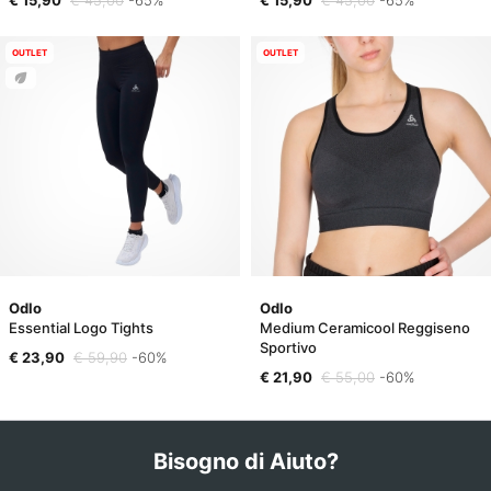
OUTLET
OUTLET
Odlo
Odlo
Essential Logo Tights
Medium Ceramicool Reggiseno
Sportivo
€ 23,90
€ 59,90
-60%
€ 21,90
€ 55,00
-60%
Bisogno di Aiuto?