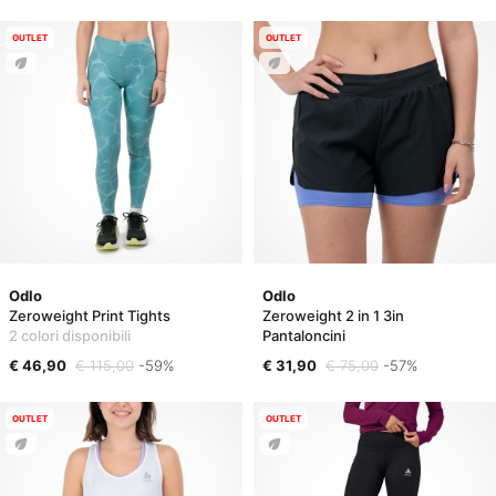
OUTLET
OUTLET
Odlo
Odlo
Zeroweight Print Tights
Zeroweight 2 in 1 3in
2 colori disponibili
Pantaloncini
€ 46,90
€ 115,00
-59%
€ 31,90
€ 75,00
-57%
OUTLET
OUTLET