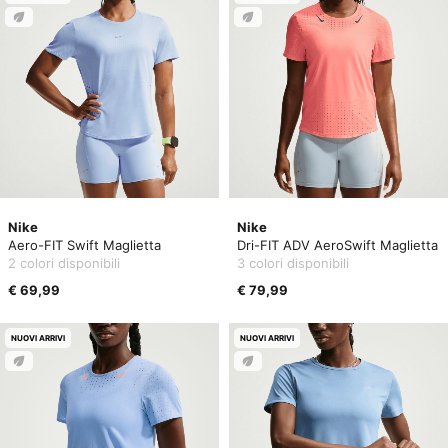
Nike
Nike
Aero-FIT Swift Maglietta
Dri-FIT ADV AeroSwift Maglietta
2 colori disponibili
3 colori disponibili
€ 69,99
€ 79,99
NUOVI ARRIVI
NUOVI ARRIVI