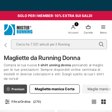
Spedizione Gratis da 49€ - Italia
SOLO PER I MEMBER: 10% EXTRA SUI SALDI
1
Account
Carrello
Menu
Magliette da Running Donna
Compra la tua nuova
t-shirt unning donna
pensando al meglio
per le tue prestazioni. Sempre disponibili online centinaia di
modelli in diverse colorazioni e stili. Scegli subito la tua t-shirt
da corsa!
Magliette manica Corta
Maglie manica
Premium
Filtra/Ordina
(270)