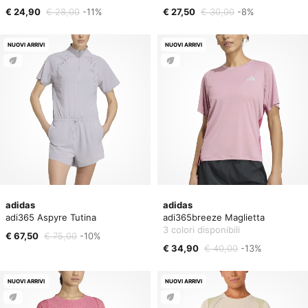
€ 24,90
€ 28,00
-11%
€ 27,50
€ 30,00
-8%
NUOVI ARRIVI
NUOVI ARRIVI
adidas
adidas
adi365 Aspyre Tutina
adi365breeze Maglietta
3 colori disponibili
€ 67,50
€ 75,00
-10%
€ 34,90
€ 40,00
-13%
NUOVI ARRIVI
NUOVI ARRIVI