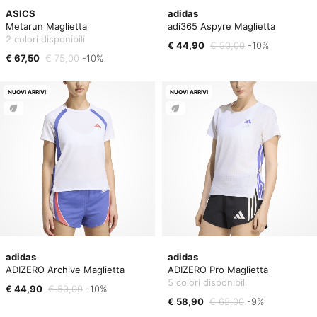
ASICS
adidas
Metarun Maglietta
adi365 Aspyre Maglietta
2 colori disponibili
€ 44,90
€ 50,00
-10%
€ 67,50
€ 75,00
-10%
NUOVI ARRIVI
NUOVI ARRIVI
adidas
adidas
ADIZERO Archive Maglietta
ADIZERO Pro Maglietta
5 colori disponibili
€ 44,90
€ 50,00
-10%
€ 58,90
€ 65,00
-9%