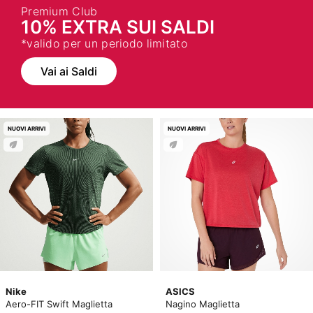
Premium Club
10% EXTRA SUI SALDI
*valido per un periodo limitato
Vai ai Saldi
NUOVI ARRIVI
NUOVI ARRIVI
Nike
ASICS
Aero-FIT Swift Maglietta
Nagino Maglietta