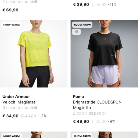
2 colori disponibili
€ 39,90
€ 45,00
-11%
€ 69,99
NUOVI ARRIVI
NUOVI ARRIVI
Under Armour
Puma
Velociti Maglietta
Brightstride CLOUDSPUN
6 colori disponibili
Maglietta
2 colori disponibili
€ 34,90
€ 40,00
-13%
€ 49,90
€ 55,00
-9%
NUOVI ARRIVI
NUOVI ARRIVI