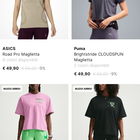
ASICS
Puma
Road Pro Maglietta
Brightstride CLOUDSPUN
6 colori disponibili
Maglietta
2 colori disponibili
€ 49,90
€ 55,00
-9%
€ 49,90
€ 55,00
-9%
NUOVI ARRIVI
NUOVI ARRIVI