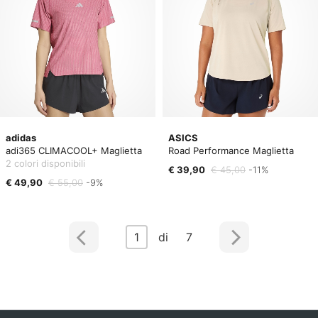
adidas
ASICS
adi365 CLIMACOOL+ Maglietta
Road Performance Maglietta
2 colori disponibili
€ 39,90
€ 45,00
-11%
€ 49,90
€ 55,00
-9%
1
di 7