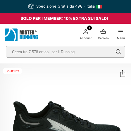
Spedizione Gratis da 49€ - Italia
SOLO PER I MEMBER: 10% EXTRA SUI SALDI
1
Account
Carrello
Menu
OUTLET