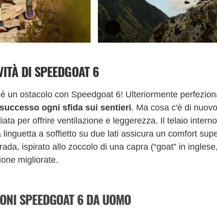
VITÀ DI SPEEDGOAT 6
è un ostacolo con Speedgoat 6! Ulteriormente perfezion
 successo ogni sfida sui sentieri
. Ma cosa c'è di nuovo
diata per offrire ventilazione e leggerezza. Il telaio inter
 linguetta a soffietto su due lati assicura un comfort sup
strada, ispirato allo zoccolo di una capra (“goat” in ingle
ione migliorate.
IONI SPEEDGOAT 6 DA UOMO