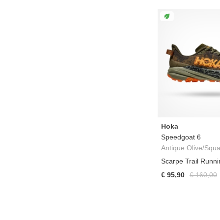
Hoka
Speedgoat 6
Antique Olive/Squ
Scarpe Trail Runn
€ 95,90
€ 160,00