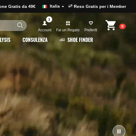
Italia
ione Gratis da 49€
Reso Gratis per i Member
1
0
Account
Fai un Regalo
Preferiti
LYSIS
CONSULENZA
SHOE FINDER
Ferma il 