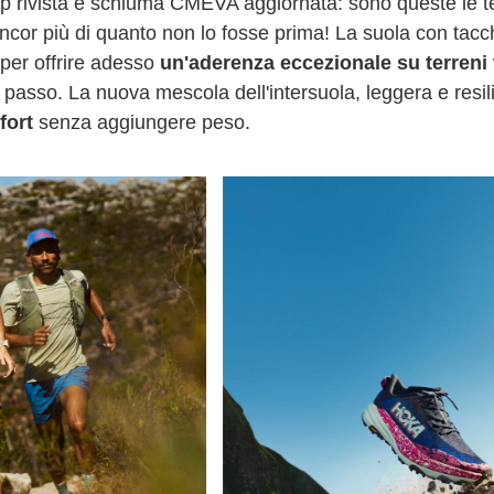
p rivista e schiuma CMEVA aggiornata: sono queste le 
 ancor più di quanto non lo fosse prima! La suola con tac
 per offrire adesso
un'aderenza eccezionale su terreni 
i passo. La nuova mescola dell'intersuola, leggera e resil
fort
senza aggiungere peso.