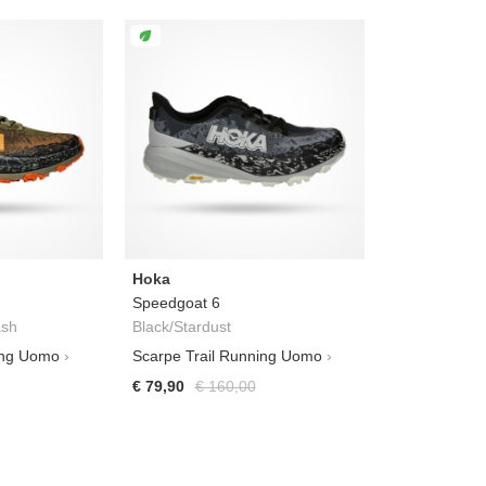
Hoka
Speedgoat 6
ash
Black/Stardust
ing Uomo
Scarpe Trail Running Uomo
€ 79,90
€ 160,00