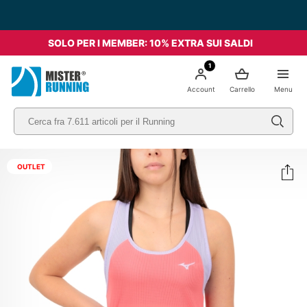
SOLO PER I MEMBER: 10% EXTRA SUI SALDI
1
Account
Carrello
Menu
OUTLET