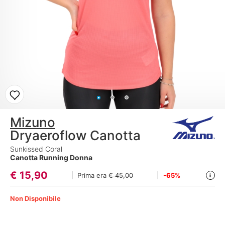
Mizuno
Dryaeroflow Canotta
Sunkissed Coral
Canotta Running Donna
€
15,90
Prima era
€ 45,00
-65%
i
Non Disponibile