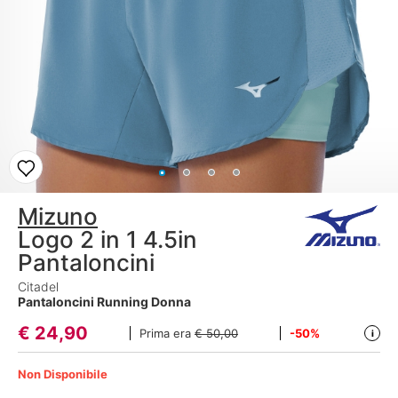
Mizuno
Logo 2 in 1 4.5in
Pantaloncini
Citadel
Pantaloncini Running Donna
€
24,90
Prima era
€ 50,00
-50%
i
Non Disponibile