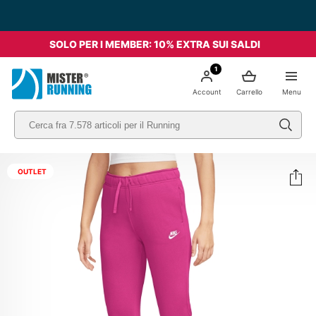
SOLO PER I MEMBER: 10% EXTRA SUI SALDI
1
Account
Carrello
Menu
OUTLET