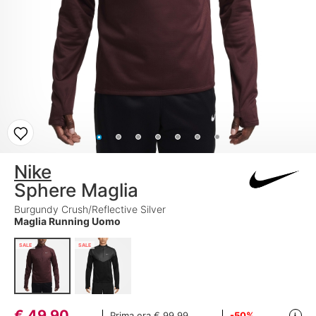
Nike
Sphere Maglia
Burgundy Crush/Reflective Silver
Maglia Running Uomo
SALE
SALE
€
49,90
Prima era
€ 99,99
-50%
i