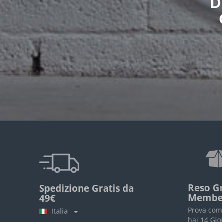
D
Reso Gr
Spedizione Gratis da
Membe
49€
Prova com
Italia
hai 14 Gio