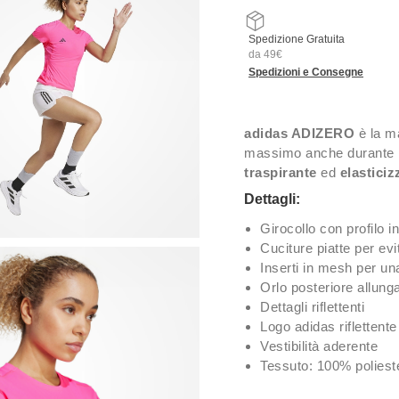
Spedizione Gratuita
da 49€
Spedizioni e Consegne
adidas ADIZERO
è la ma
massimo anche durante le
traspirante
ed
elasticiz
Dettagli:
Girocollo con profilo i
Cuciture piatte per evi
Inserti in mesh per un
Orlo posteriore allun
Dettagli riflettenti
Logo adidas riflettente
Vestibilità aderente
Tessuto: 100% polieste