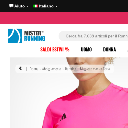
Aiuto
Italiano
SALDI ESTIVI %
UOMO
DONNA
Donna
Abbigliamento
Running
Magliette manica Corta
|