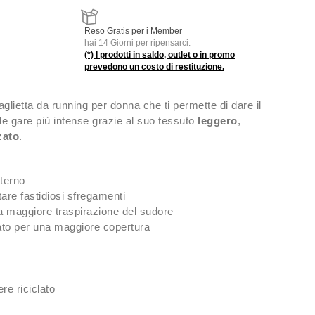
Reso Gratis per i Member
hai 14 Giorni per ripensarci.
(*) I prodotti in saldo, outlet o in promo
prevedono un costo di restituzione.
glietta da running per donna che ti permette di dare il
 gare più intense grazie al suo tessuto
leggero
,
zato
.
nterno
tare fastidiosi sfregamenti
a maggiore traspirazione del sudore
gato per una maggiore copertura
re riciclato