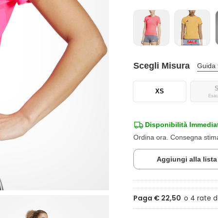
SALE
Scegli Misura
Guida 
XS
Esau
Disponibilità Immedia
Ordina ora. Consegna sti
Aggiungi alla list
Paga € 22,50