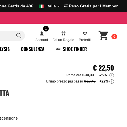
ione Gratis da 49€
Italia
Reso Gratis per i Member
1
0
Account
Fai un Regalo
Preferiti
LYSIS
CONSULENZA
SHOE FINDER
€
22,50
Prima era
€ 30,00
-25%
i
Ultimo prezzo più basso
€ 17,49
+22%
i
TTA