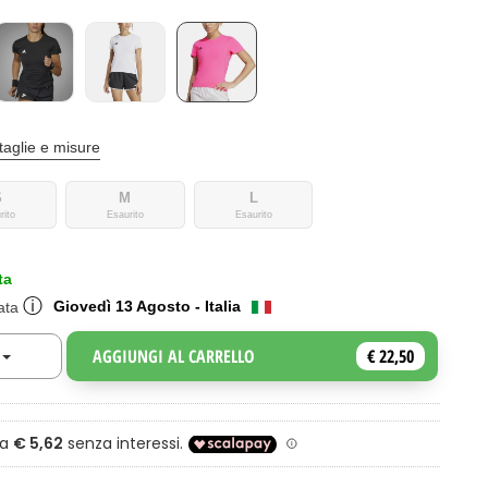
taglie e misure
S
M
L
rito
Esaurito
Esaurito
ta
ⓘ
Giovedì 13 Agosto - Italia
mata
AGGIUNGI AL CARRELLO
€ 22,50
Toggle Dropdown
a