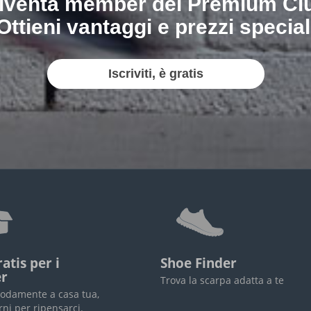
iventa member del Premium Cl
Ottieni vantaggi e prezzi special
Iscriviti, è gratis
atis per i
Shoe Finder
r
Trova la scarpa adatta a te
odamente a casa tua,
rni per ripensarci.