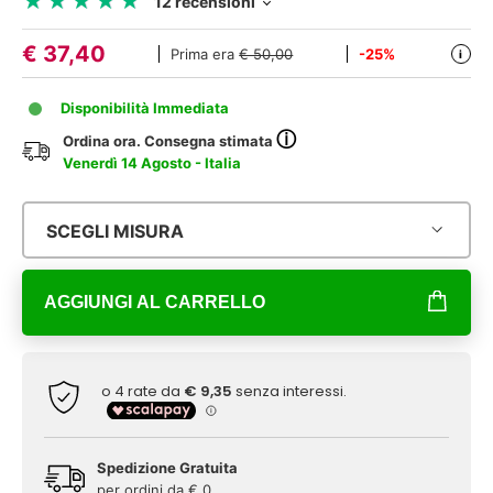
★
★
★
★
★
★
★
★
★
★
12 recensioni
€
37,40
Prima era
€ 50,00
-25%
i
Disponibilità Immediata
ⓘ
Ordina ora. Consegna stimata
Venerdì 14 Agosto - Italia
SCEGLI MISURA
AGGIUNGI AL CARRELLO
Spedizione Gratuita
per ordini da € 0