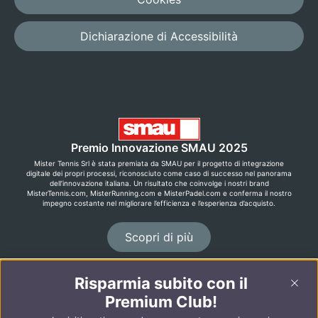
Dichiarazione di Accessibilità
Premio Innovazione SMAU 2025
Mister Tennis Srl è stata premiata da SMAU per il progetto di integrazione
digitale dei propri processi, riconosciuto come caso di successo nel panorama
dell’innovazione italiana. Un risultato che coinvolge i nostri brand
MisterTennis.com, MisterRunning.com e MisterPadel.com e conferma il nostro
impegno costante nel migliorare l’efficienza e l’esperienza d’acquisto.
Scopri di più
Risparmia subito con il
©2026 MisterRunning.com
Premium Club!
English
Español