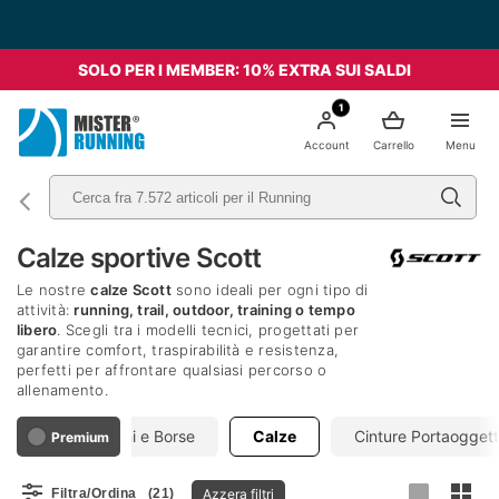
SOLO PER I MEMBER: 10% EXTRA SUI SALDI
1
Account
Carrello
Menu
Calze sportive Scott
Le nostre
calze Scott
sono ideali per ogni tipo di
attività:
running, trail, outdoor, training o tempo
libero
. Scegli tra i modelli tecnici, progettati per
garantire comfort, traspirabilità e resistenza,
perfetti per affrontare qualsiasi percorso o
allenamento.
Zaini e Borse
Calze
Cinture Portaoggett
Premium
Azzera filtri
Filtra/Ordina
(21)