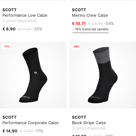
SCOTT
SCOTT
Performance Low Calze
Merino Crew Calze
2 colori disponibili
€ 10,71
€ 25,90
-54%
€ 8,90
€ 11,90
-25%
- 10% Extra nel carrello
-17%
-28%
SCOTT
SCOTT
Performance Corporate Calze
Block Stripe Calze
3 colori disponibili
€ 14,90
€ 17,90
-17%