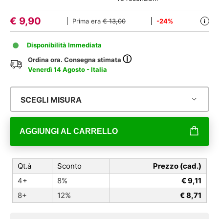
€
9,90
Prima era
€ 13,00
-24%
i
Disponibilità Immediata
ⓘ
Ordina ora. Consegna stimata
Venerdì 14 Agosto - Italia
SCEGLI MISURA
AGGIUNGI AL CARRELLO
Qt.à
Sconto
Prezzo (cad.)
4+
8%
€ 9,11
8+
12%
€ 8,71