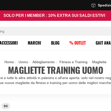
Spediz
SOLO PER I MEMBER : 10% EXTRA SUI SALDI ESTIVI
ACCESSORI
MARCHI
BLOG
% OUTLET
GAIT ANA
Home
Uomo
Abbigliamento
Fitness e Training
Magliette
MAGLIETTE TRAINING UOMO
si e tutte le altre attività in palestra e all'aria aperta: solo nel nostro n
tue nuove magliette da fitness e training per uomo delle migliori marche
e
94