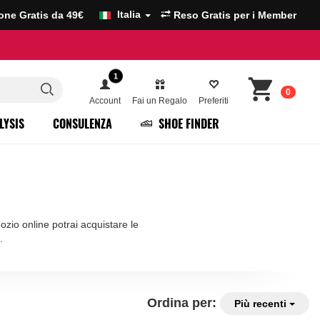
Italia
ione Gratis da 49€
Reso Gratis per i Member
1
0
Account
Fai un Regalo
Preferiti
LYSIS
CONSULENZA
SHOE FINDER
egozio online potrai acquistare le
.
Ordina per:
Più recenti