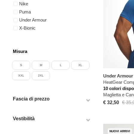
Nike
Puma
Under Armour
X-Bionic
Misura
S
M
L
XL
Under Armour
XXL
2XL
HeatGear Compr
10 colori dispo
Maglietta e Ca
Fascia di prezzo
€ 32,50
€ 35,
Vestibilità
NUOVI ARRIVI