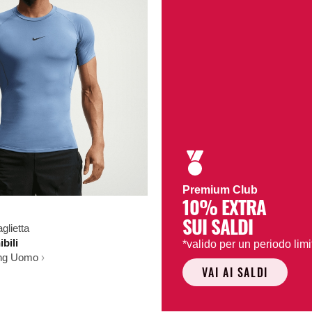
Premium Club
10% EXTRA
SUI SALDI
glietta
ibili
*valido per un periodo limi
ning Uomo
VAI AI SALDI