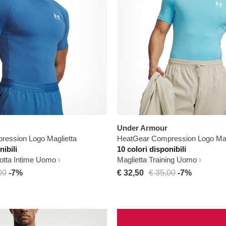
Under Armour
ession Logo Maglietta
HeatGear Compression Logo Mag
nibili
10 colori disponibili
notta Intime Uomo
Maglietta Training Uomo
00
-7%
€ 32,50
€ 35,00
-7%