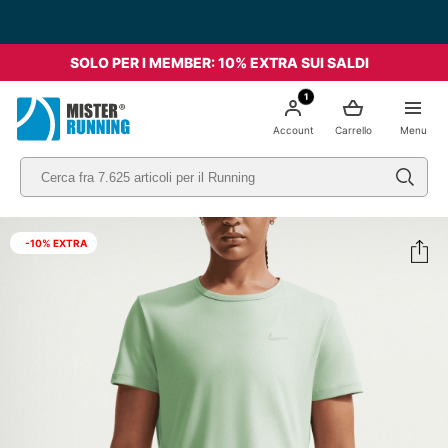
SOLO PER I MEMBER: 10% EXTRA SUI SALDI
1
Account
Carrello
Menu
-10% EXTRA