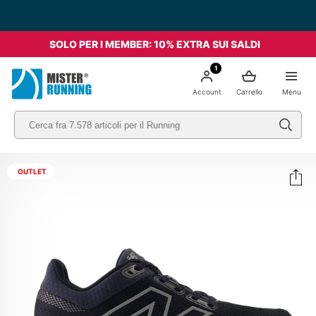
SOLO PER I MEMBER: 10% EXTRA SUI SALDI
1
Account
Carrello
Menu
OUTLET