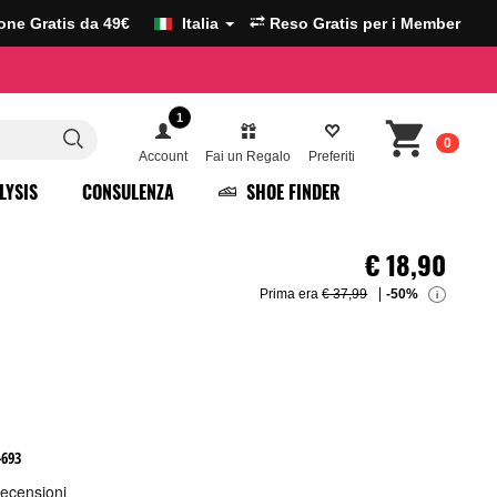
ione Gratis da 49€
Italia
Reso Gratis per i Member
1
0
Account
Fai un Regalo
Preferiti
LYSIS
CONSULENZA
SHOE FINDER
€
18,90
Prima era
€ 37,99
-50%
i
-693