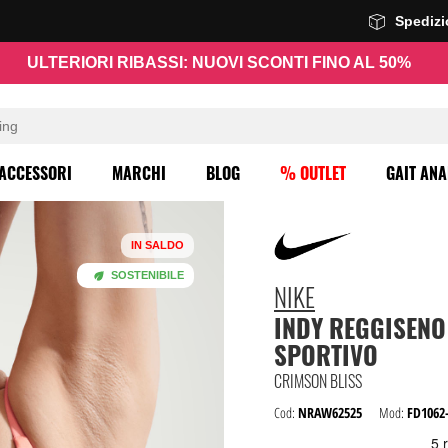
Spediz
ULTERIORI RIBASSI: NUOVI SCONTI FINO AL 50%
ACCESSORI
MARCHI
BLOG
% OUTLET
GAIT ANA
IN SALDO
SOSTENIBILE
NIKE
INDY REGGISENO
SPORTIVO
CRIMSON BLISS
Cod:
NRAW62525
Mod:
FD1062