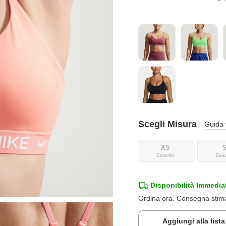
Scegli Misura
Guida 
XS
Esaurito
Esau
Disponibilità Immedia
Ordina ora. Consegna sti
Aggiungi alla list