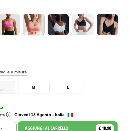
SALE
taglie e misure
S
M
L
rito
ta
ⓘ
Giovedì 13 Agosto - Italia
mata
AGGIUNGI AL CARRELLO
€ 18,90
Toggle Dropdown
a