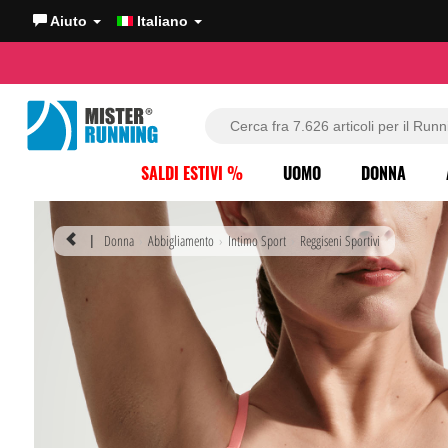
Aiuto
Italiano
SALDI ESTIVI %
UOMO
DONNA
Donna
Abbigliamento
Intimo Sport
Reggiseni Sportivi
|