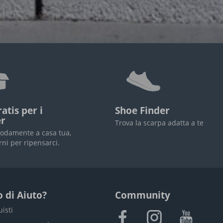
atis per i
Shoe Finder
r
Trova la scarpa adatta a te
odamente a casa tua,
rni per ripensarci.
 di Aiuto?
Community
uisti