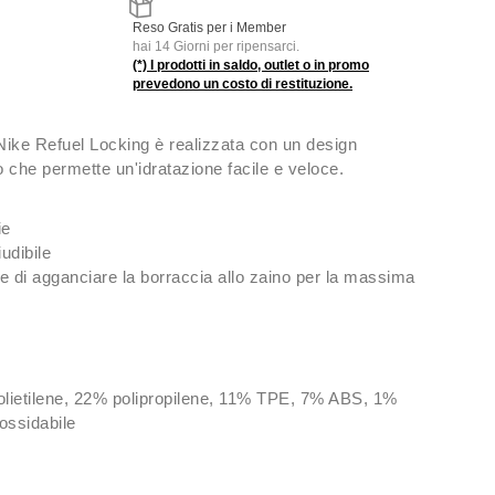
Reso Gratis per i Member
hai 14 Giorni per ripensarci.
(*) I prodotti in saldo, outlet o in promo
prevedono un costo di restituzione.
Nike Refuel Locking è realizzata con un design
che permette un'idratazione facile e veloce.
ie
udibile
 di agganciare la borraccia allo zaino per la massima
lietilene, 22% polipropilene, 11% TPE, 7% ABS, 1%
nossidabile