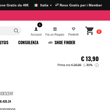
ione Gratis da 49€
Italia
Reso Gratis per i Member
1
0
Account
Fai un Regalo
Preferiti
LYSIS
CONSULENZA
SHOE FINDER
€
13,90
Prima era
€ 20,00
-31%
i
RIDESCENT
8.420.24