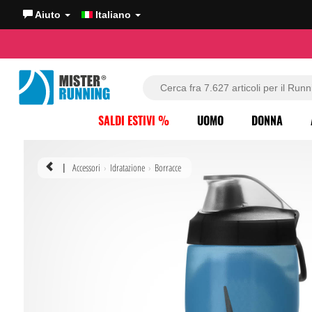
Aiuto
Italiano
SALDI ESTIVI %
UOMO
DONNA
Accessori
Idratazione
Borracce
|