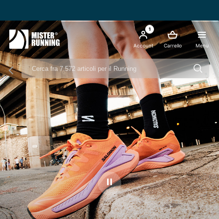
Spedizione Gratis da 49€ - Italia
1
Account
Carrello
Menu
Ferma il video