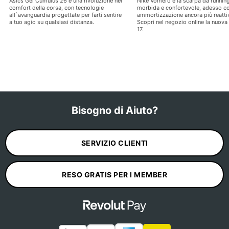
Asics Gel Cumulus 26 è una rivoluzione nel
Nike Vomero è la scarpa da runnin
comfort della corsa, con tecnologie
morbida e confortevole, adesso c
all`avanguardia progettate per farti sentire
ammortizzazione ancora più reatti
a tuo agio su qualsiasi distanza.
Scopri nel negozio online la nuov
17.
Bisogno di Aiuto?
SERVIZIO CLIENTI
RESO GRATIS PER I MEMBER