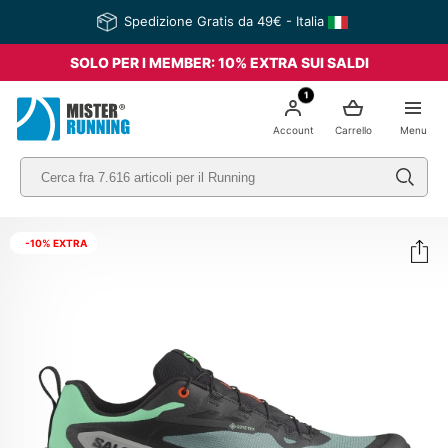
Spedizione Gratis da 49€ - Italia
SOLO PER I MEMBER: 10% EXTRA SUI SALDI
1
Account
Carrello
Menu
-10% EXTRA