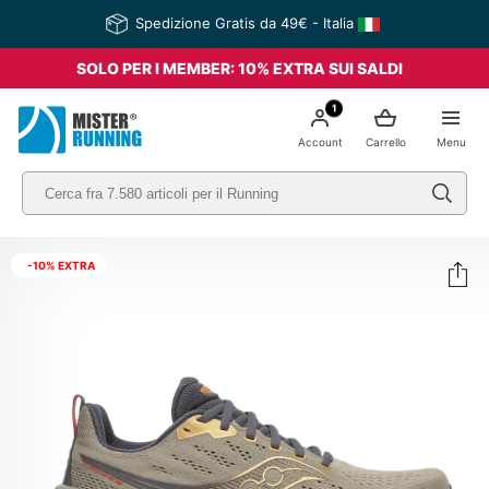
Spedizione Gratis da 49€ - Italia
SOLO PER I MEMBER: 10% EXTRA SUI SALDI
1
Account
Carrello
Menu
-10% EXTRA