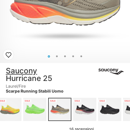
Saucony
Hurricane 25
Laurel/Fire
Scarpe Running Stabili Uomo
SALE
SALE
SALE
SALE
SALE
SALE