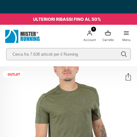
ULTERIORI RIBASSI FINO AL 50%
1
Account
Carrello
Menu
OUTLET