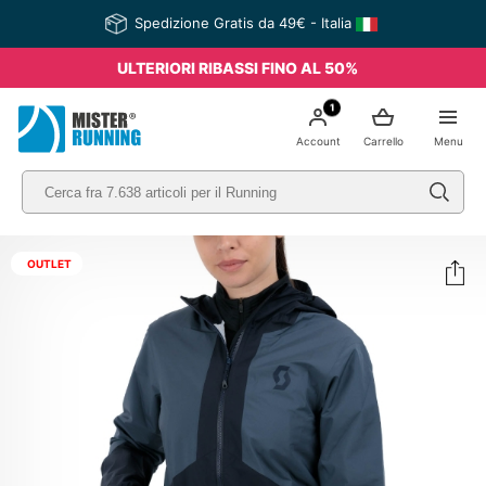
Spedizione Gratis da 49€ - Italia
ULTERIORI RIBASSI FINO AL 50%
1
Account
Carrello
Menu
OUTLET