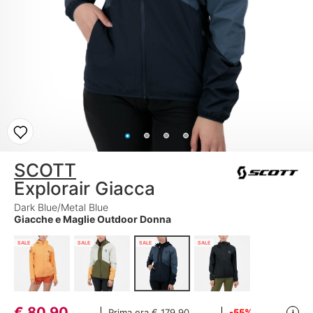
SCOTT
Explorair Giacca
Dark Blue/Metal Blue
Giacche e Maglie Outdoor Donna
SALE
SALE
SALE
SALE
€
80,90
Prima era
€ 179,90
-55%
i