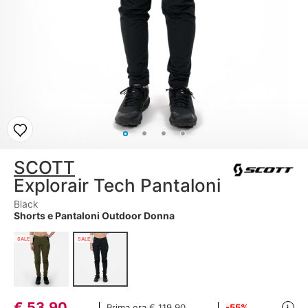
SCOTT
Explorair Tech Pantaloni
Black
Shorts e Pantaloni Outdoor Donna
SALE
SALE
€
53,90
Prima era
€ 119,90
-55%
i