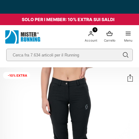
SOLO PER I MEMBER: 10% EXTRA SUI SALDI
1
Account
Carrello
Menu
-10% EXTRA