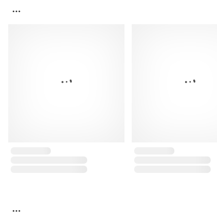
...
...