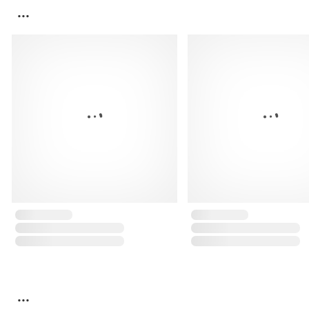
...
...