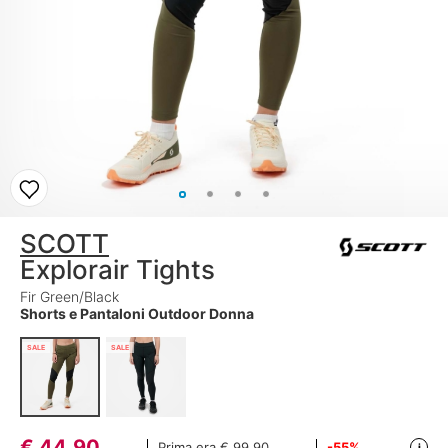
SCOTT
Explorair Tights
Fir Green/Black
Shorts e Pantaloni Outdoor Donna
SALE
SALE
€
44,90
Prima era
€ 99,90
-55%
i