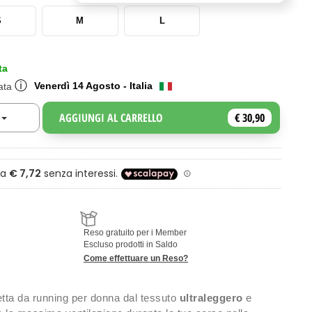
S
M
L
ta
ⓘ
Venerdì 14 Agosto - Italia
mata
AGGIUNGI AL CARRELLO
€ 30,90
Toggle Dropdown
a
Reso gratuito per i Member
Escluso prodotti in Saldo
Come effettuare un Reso?
tta da running per donna dal tessuto
ultraleggero
e