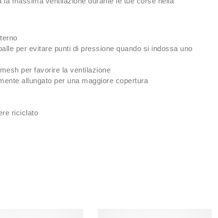
à la massima ventilazione durante le tue corse nella
nterno
spalle per evitare punti di pressione quando si indossa uno
 mesh per favorire la ventilazione
rmente allungato per una maggiore copertura
re riciclato