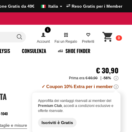
ione Gratis da 49€
Italia
Reso Gratis per i Member
1
0
Account
Fai un Regalo
Preferiti
LYSIS
CONSULENZA
SHOE FINDER
€
30,90
Prima era
€ 69,90
-56%
i
Coupon 10% Extra per i member
i
TA
Approfitta dei vantaggi riservati ai member del
Premium Club
, accedi a condizioni esclusive e
offerte riservate.
-1040
Iscriviti è Gratis
taglie e misure