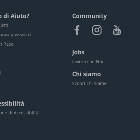
 di Aiuto?
Community
uisti
nuova password
un Reso
Jobs
i
Lavora con Noi
i
i
Chi siamo
Scopri chi siamo
ssibilità
one di Accessibilità