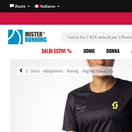
Aiuto
Italiano
SALDI ESTIVI %
UOMO
DONNA
Donna
Abbigliamento
Running
Magliette manica Corta
|