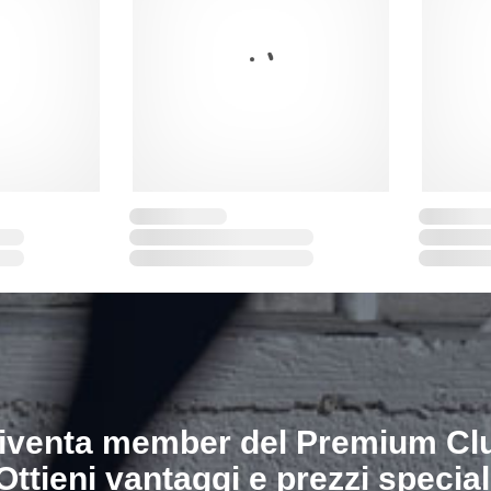
iventa member del Premium Cl
Ottieni vantaggi e prezzi special