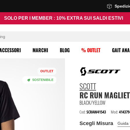
Spediz
SOLO PER I MEMBER : 10% EXTRA SUI SALDI ESTIVI
ACCESSORI
MARCHI
BLOG
% OUTLET
GAIT ANA
OUTLET
SOSTENIBILE
SCOTT
RC RUN MAGLIET
BLACK/YELLOW
Cod:
SCRAW41543
Mod:
414379
Scegli Misura
Guida 