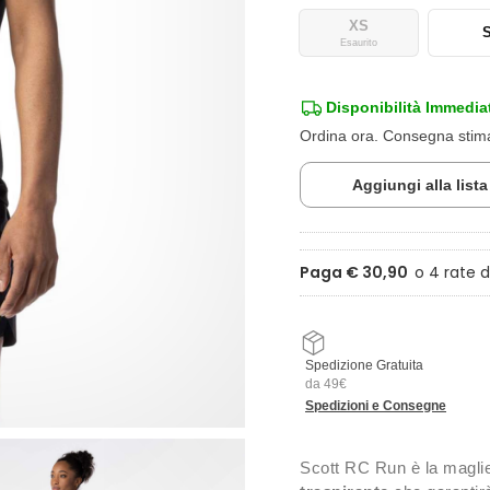
XS
Esaurito
Disponibilità Immedia
Ordina ora. Consegna sti
Aggiungi alla list
Paga € 30,90
Spedizione Gratuita
da 49€
Spedizioni e Consegne
Scott RC Run è la maglie