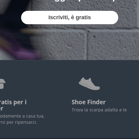
Iscriviti, è gratis
atis per i
Shoe Finder
r
Trova la scarpa adatta a te
odamente a casa tua,
rni per ripensarci.