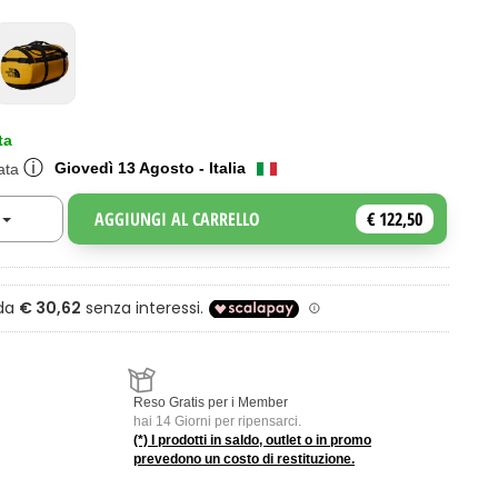
ta
ⓘ
Giovedì 13 Agosto - Italia
mata
AGGIUNGI AL CARRELLO
€ 122,50
Toggle Dropdown
a
Reso Gratis per i Member
hai 14 Giorni per ripensarci.
(*) I prodotti in saldo, outlet o in promo
prevedono un costo di restituzione.