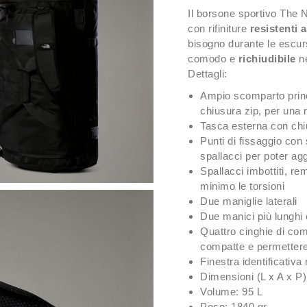
Il borsone sportivo The 
con rifiniture
resistenti 
bisogno durante le escursi
comodo e
richiudibile
ne
Dettagli:
Ampio scomparto princi
chiusura zip, per una
Tasca esterna con chiu
Punti di fissaggio con 
spallacci per poter ag
Spallacci imbottiti, re
minimo le torsioni
Due maniglie laterali
Due manici più lunghi 
Quattro cinghie di co
compatte e permettere
Finestra identificativa
Dimensioni (L x A x P
Volume: 95 L
Peso: 1840 gr