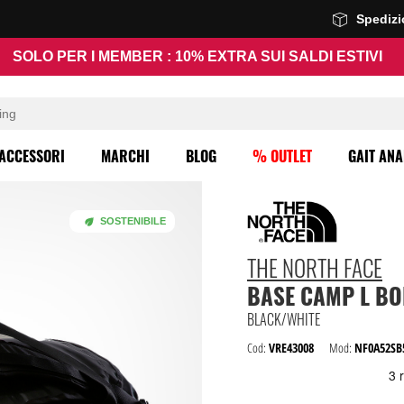
Spediz
SOLO PER I MEMBER : 10% EXTRA SUI SALDI ESTIVI
ACCESSORI
MARCHI
BLOG
% OUTLET
GAIT ANA
SOSTENIBILE
THE NORTH FACE
BASE CAMP L B
BLACK/WHITE
Cod:
VRE43008
Mod:
NF0A52SB