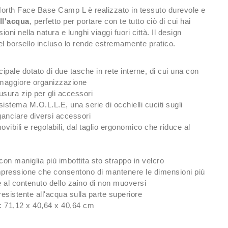
North Face Base Camp L è realizzato in tessuto durevole e
all'acqua
, perfetto per portare con te tutto ciò di cui hai
oni nella natura e lunghi viaggi fuori città. Il design
l borsello incluso lo rende estremamente pratico.
pale dotato di due tasche in rete interne, di cui una con
 maggiore organizzazione
sura zip per gli accessori
sistema M.O.L.L.E, una serie di occhielli cuciti sugli
ganciare diversi accessori
movibili e regolabili, dal taglio ergonomico che riduce al
con maniglia più imbottita sto strappo in velcro
mpressione che consentono di mantenere le dimensioni più
 al contenuto dello zaino di non muoversi
 resistente all'acqua sulla parte superiore
): 71,12 x 40,64 x 40,64 cm