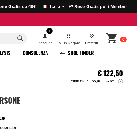
ione Gratis da 49€
Italia
Reso Gratis per i Member
1
0
Account
Fai un Regalo
Preferiti
LYSIS
CONSULENZA
SHOE FINDER
€
122,50
Prima era
€ 165,00
-26%
i
ORSONE
53R