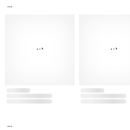
...
...