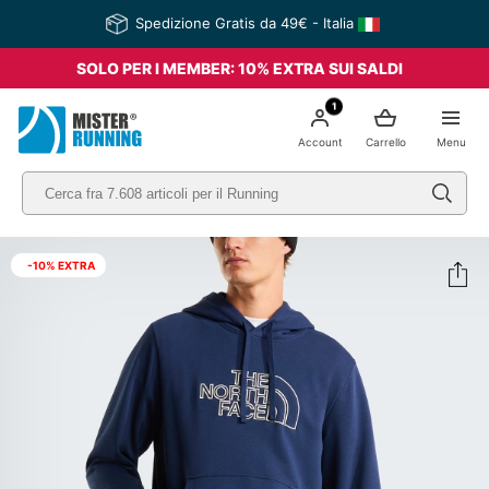
Spedizione Gratis da 49€ - Italia
SOLO PER I MEMBER: 10% EXTRA SUI SALDI
1
Account
Carrello
Menu
-10% EXTRA