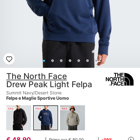
The North Face
Drew Peak Light Felpa
Summit Navy/Desert Stone
Felpe e Maglie Sportive Uomo
SALE
SALE
SALE
€
48,90
Prima era
€ 80,00
-39%
i