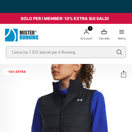
SOLO PER I MEMBER: 10% EXTRA SUI SALDI
1
Account
Carrello
Menu
-10% EXTRA