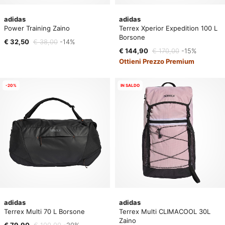
adidas
adidas
Power Training Zaino
Terrex Xperior Expedition 100 L
Borsone
€ 32,50
€ 38,00
-14%
€ 144,90
€ 170,00
-15%
Ottieni Prezzo Premium
-20%
IN SALDO
adidas
adidas
Terrex Multi 70 L Borsone
Terrex Multi CLIMACOOL 30L
Zaino