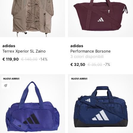
adidas
adidas
Terrex Xperior 5L Zaino
Performance Borsone
3 colori disponibili
€ 119,90
€ 140,00
-14%
€ 32,50
€ 35,00
-7%
NUOVI ARRIVI
NUOVI ARRIVI