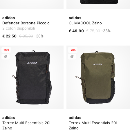
adidas
adidas
Defender Borsone Piccolo
CLIMACOOL Zaino
2 colori disponibili
€ 49,90
€ 75,00
-33%
€ 22,50
€ 35,00
-36%
-28%
-28%
adidas
adidas
Terrex Multi Essentials 20L
Terrex Multi Essentials 20L
Zaino
Zaino