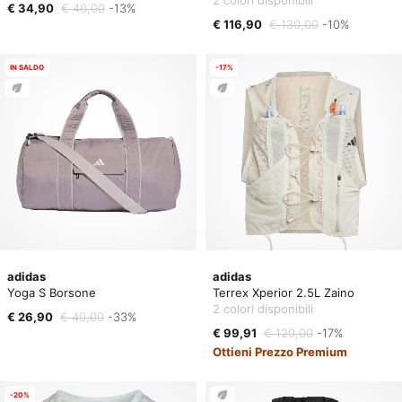
2 colori disponibili
€ 34,90
€ 40,00
-13%
€ 116,90
€ 130,00
-10%
IN SALDO
-17%
adidas
adidas
Yoga S Borsone
Terrex Xperior 2.5L Zaino
2 colori disponibili
€ 26,90
€ 40,00
-33%
€ 99,91
€ 120,00
-17%
Ottieni Prezzo Premium
-20%