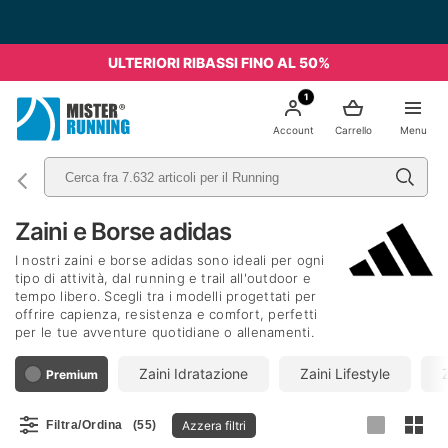
Spedizione Gratis da 49€ - Italia
ULTERIORI RIBASSI FINO AL 50%
1
Account
Carrello
Menu
Zaini e Borse adidas
I nostri zaini e borse adidas sono ideali per ogni
tipo di attività, dal running e trail all'outdoor e
tempo libero. Scegli tra i modelli progettati per
offrire capienza, resistenza e comfort, perfetti
per le tue avventure quotidiane o allenamenti.
Zaini Idratazione
Zaini Lifestyle
Premium
Azzera filtri
Filtra/Ordina
(55)