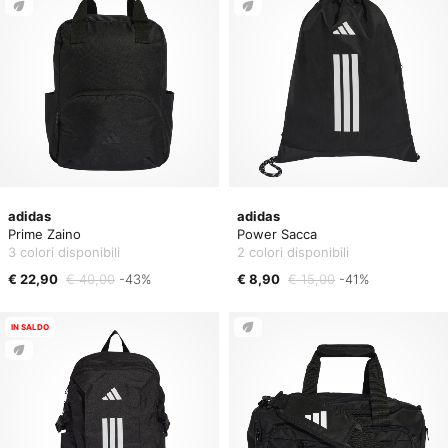
adidas
adidas
Prime Zaino
Power Sacca
3 colori disponibili
2 colori disponibili
€ 22,90
€ 40,00
-43%
€ 8,90
€ 15,00
-41%
IN SALDO