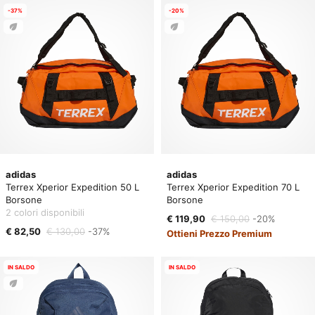
-37%
-20%
adidas
adidas
Terrex Xperior Expedition 50 L
Terrex Xperior Expedition 70 L
Borsone
Borsone
2 colori disponibili
€ 119,90
€ 150,00
-20%
€ 82,50
€ 130,00
-37%
Ottieni Prezzo Premium
IN SALDO
IN SALDO