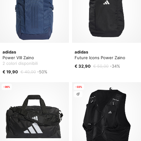
adidas
adidas
Power VIII Zaino
Future Icons Power Zaino
2 colori disponibili
€ 32,90
€ 50,00
-34%
€ 19,90
€ 40,00
-50%
-36%
-33%