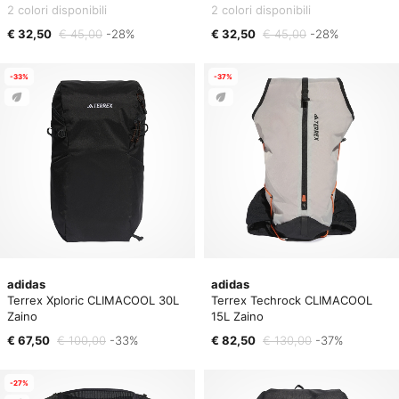
2 colori disponibili
2 colori disponibili
€ 32,50
€ 45,00
-28%
€ 32,50
€ 45,00
-28%
-33%
-37%
adidas
adidas
Terrex Xploric CLIMACOOL 30L
Terrex Techrock CLIMACOOL
Zaino
15L Zaino
€ 67,50
€ 100,00
-33%
€ 82,50
€ 130,00
-37%
-27%