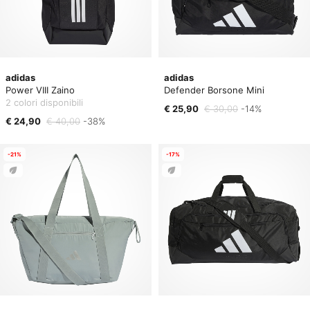
adidas
adidas
Power VIII Zaino
Defender Borsone Mini
2 colori disponibili
€ 25,90
€ 30,00
-14%
€ 24,90
€ 40,00
-38%
-21%
-17%