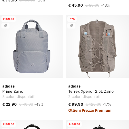
€ 79,90
€ 100,00
-20%
€ 45,90
€ 80,00
-43%
IN SALDO
-17%
adidas
adidas
Prime Zaino
Terrex Xperior 2.5L Zaino
3 colori disponibili
2 colori disponibili
€ 22,90
€ 40,00
-43%
€ 99,90
€ 120,00
-17%
Ottieni Prezzo Premium
IN SALDO
IN SALDO