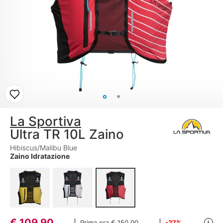
La Sportiva
Ultra TR 10L Zaino
Hibiscus/Malibu Blue
Zaino Idratazione
€
109,90
Prima era
€ 150,00
-27%
i