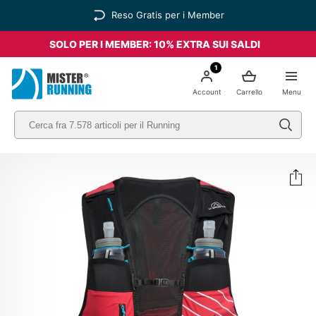
Reso Gratis per i Member
SOLO PER I MEMBER: 10% EXTRA SUI SALDI
1
Account
Carrello
Menu